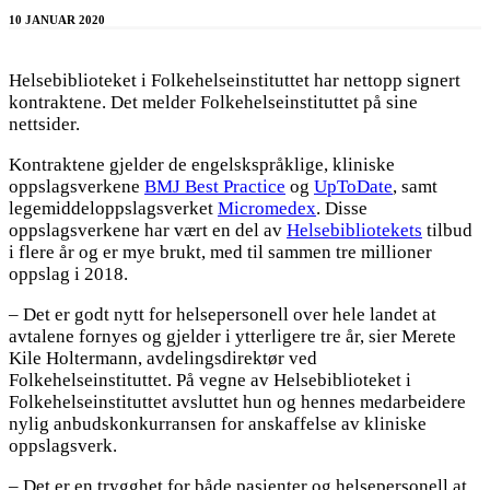
10 JANUAR 2020
Helsebiblioteket i Folkehelseinstituttet har nettopp signert
kontraktene. Det melder Folkehelseinstituttet på sine
nettsider.
Kontraktene gjelder de engelskspråklige, kliniske
oppslagsverkene
BMJ Best Practice
og
UpToDate
, samt
legemiddeloppslagsverket
Micromedex
. Disse
oppslagsverkene har vært en del av
Helsebibliotekets
tilbud
i flere år og er mye brukt, med til sammen tre millioner
oppslag i 2018.
– Det er godt nytt for helsepersonell over hele landet at
avtalene fornyes og gjelder i ytterligere tre år, sier Merete
Kile Holtermann, avdelingsdirektør ved
Folkehelseinstituttet. På vegne av Helsebiblioteket i
Folkehelseinstituttet avsluttet hun og hennes medarbeidere
nylig anbudskonkurransen for anskaffelse av kliniske
oppslagsverk.
– Det er en trygghet for både pasienter og helsepersonell at