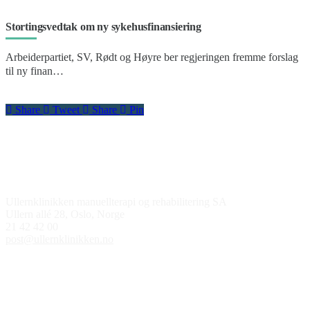
Stortingsvedtak om ny sykehusfinansiering
Arbeiderpartiet, SV, Rødt og Høyre ber regjeringen fremme forslag
til ny finan…
Share
Tweet
Share
Pin
Kontakt oss
Ullernklinikken manuellterapi og rehabilitering SA
Ullern allé 28, Oslo, Norge
21 42 42 00
post@ullernklinikken.no
Åpningstider