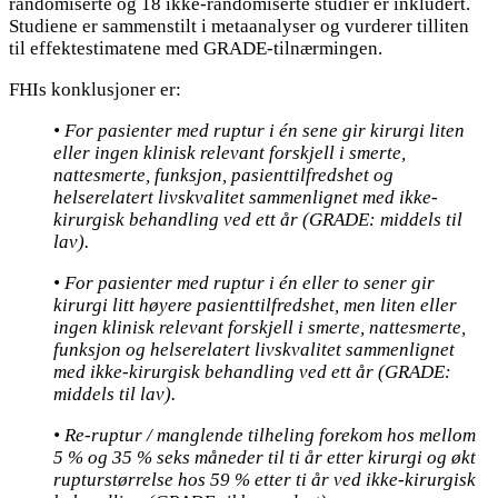
randomiserte og 18 ikke-randomiserte studier er inkludert.
Studiene er sammenstilt i metaanalyser og vurderer tilliten
til effektestimatene med GRADE-tilnærmingen.
FHIs konklusjoner er:
• For pasienter med ruptur i én sene gir kirurgi liten
eller ingen klinisk relevant forskjell i smerte,
nattesmerte, funksjon, pasienttilfredshet og
helserelatert livskvalitet sammenlignet med ikke-
kirurgisk behandling ved ett år (GRADE: middels til
lav).
• For pasienter med ruptur i én eller to sener gir
kirurgi litt høyere pasienttilfredshet, men liten eller
ingen klinisk relevant forskjell i smerte, nattesmerte,
funksjon og helserelatert livskvalitet sammenlignet
med ikke-kirurgisk behandling ved ett år (GRADE:
middels til lav).
• Re-ruptur / manglende tilheling forekom hos mellom
5 % og 35 % seks måneder til ti år etter kirurgi og økt
rupturstørrelse hos 59 % etter ti år ved ikke-kirurgisk