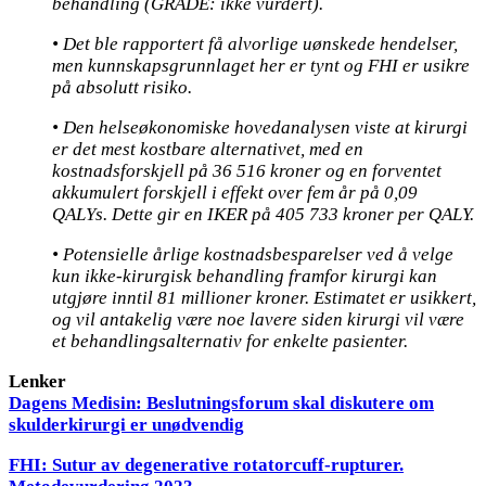
behandling (GRADE: ikke vurdert).
• Det ble rapportert få alvorlige uønskede hendelser,
men kunnskapsgrunnlaget her er tynt og FHI er usikre
på absolutt risiko.
• Den helseøkonomiske hovedanalysen viste at kirurgi
er det mest kostbare alternativet, med en
kostnadsforskjell på 36 516 kroner og en forventet
akkumulert forskjell i effekt over fem år på 0,09
QALYs. Dette gir en IKER på 405 733 kroner per QALY.
• Potensielle årlige kostnadsbesparelser ved å velge
kun ikke-kirurgisk behandling framfor kirurgi kan
utgjøre inntil 81 millioner kroner. Estimatet er usikkert,
og vil antakelig være noe lavere siden kirurgi vil være
et behandlingsalternativ for enkelte pasienter.
Lenker
Dagens Medisin: Beslutningsforum skal diskutere om
skulderkirurgi er unødvendig
FHI: Sutur av degenerative rotatorcuff-rupturer.