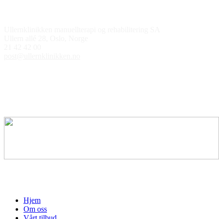
Kontakt oss
Ullernklinikken manuellterapi og rehabilitering SA
Ullern allé 28, Oslo, Norge
21 42 42 00
post@ullernklinikken.no
Åpningstider
Medlem av
Hjem
Om oss
Vårt tilbud