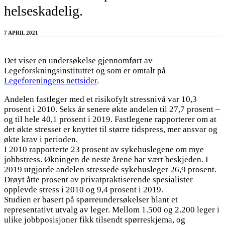
helseskadelig.
7 APRIL 2021
Det viser en undersøkelse gjennomført av
Legeforskningsinstituttet og som er omtalt på
Legeforeningens nettsider
.
Andelen fastleger med et risikofylt stressnivå var 10,3
prosent i 2010. Seks år senere økte andelen til 27,7 prosent –
og til hele 40,1 prosent i 2019. Fastlegene rapporterer om at
det økte stresset er knyttet til større tidspress, mer ansvar og
økte krav i perioden.
I 2010 rapporterte 23 prosent av sykehuslegene om mye
jobbstress. Økningen de neste årene har vært beskjeden. I
2019 utgjorde andelen stressede sykehusleger 26,9 prosent.
Drøyt åtte prosent av privatpraktiserende spesialister
opplevde stress i 2010 og 9,4 prosent i 2019.
Studien er basert på spørreundersøkelser blant et
representativt utvalg av leger. Mellom 1.500 og 2.200 leger i
ulike jobbposisjoner fikk tilsendt spørreskjema, og