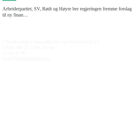
Arbeiderpartiet, SV, Rødt og Høyre ber regjeringen fremme forslag
til ny finan…
Kontakt oss
Ullernklinikken manuellterapi og rehabilitering SA
Ullern allé 28, Oslo, Norge
21 42 42 00
post@ullernklinikken.no
Åpningstider
Medlem av