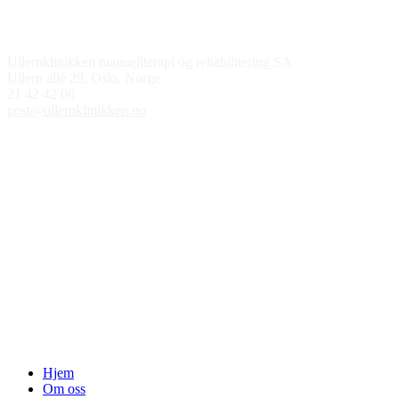
Kontakt oss
Ullernklinikken manuellterapi og rehabilitering SA
Ullern allé 28, Oslo, Norge
21 42 42 00
post@ullernklinikken.no
Åpningstider
Medlem av
Hjem
Om oss