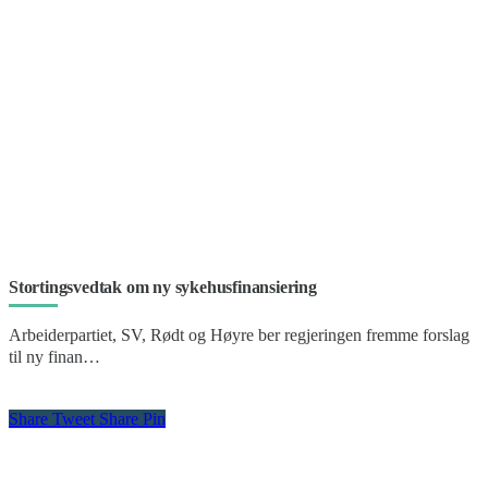
Stortingsvedtak om ny sykehusfinansiering
Arbeiderpartiet, SV, Rødt og Høyre ber regjeringen fremme forslag
til ny finan…
Share
Tweet
Share
Pin