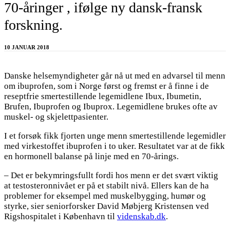
70-åringer , ifølge ny dansk-fransk
forskning.
10 JANUAR 2018
Danske helsemyndigheter går nå ut med en advarsel til menn
om ibuprofen, som i Norge først og fremst er å finne i de
reseptfrie smertestillende legemidlene Ibux, Ibumetin,
Brufen, Ibuprofen og Ibuprox. Legemidlene brukes ofte av
muskel- og skjelettpasienter.
I et forsøk fikk fjorten unge menn smertestillende legemidler
med virkestoffet ibuprofen i to uker. Resultatet var at de fikk
en hormonell balanse på linje med en 70-årings.
– Det er bekymringsfullt fordi hos menn er det svært viktig
at testosteronnivået er på et stabilt nivå. Ellers kan de ha
problemer for eksempel med muskelbygging, humør og
styrke, sier seniorforsker David Møbjerg Kristensen ved
Rigshospitalet i København til
videnskab.dk
.