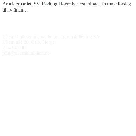
Arbeiderpartiet, SV, Rødt og Høyre ber regjeringen fremme forslag
til ny finan…
Kontakt oss
Ullernklinikken manuellterapi og rehabilitering SA
Ullern allé 28, Oslo, Norge
21 42 42 00
post@ullernklinikken.no
Åpningstider
Medlem av