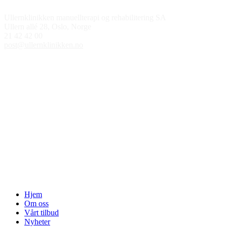
Kontakt oss
Ullernklinikken manuellterapi og rehabilitering SA
Ullern allé 28, Oslo, Norge
21 42 42 00
post@ullernklinikken.no
Åpningstider
Medlem av
Hjem
Om oss
Vårt tilbud
Nyheter