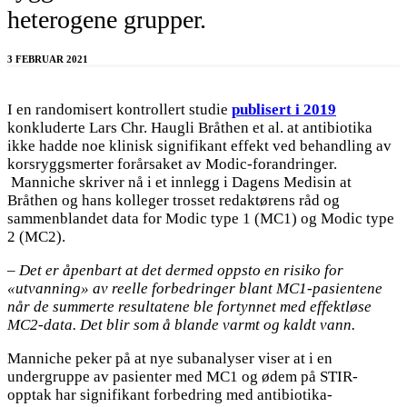
heterogene grupper.
3 FEBRUAR 2021
I en randomisert kontrollert studie
publisert i 2019
konkluderte Lars Chr. Haugli Bråthen et al. at antibiotika
ikke hadde noe klinisk signifikant effekt ved behandling av
korsryggsmerter forårsaket av Modic-forandringer.
Manniche skriver nå i et innlegg i Dagens Medisin at
Bråthen og hans kolleger trosset redaktørens råd og
sammenblandet data for Modic type 1 (MC1) og Modic type
2 (MC2).
– Det er åpenbart at det dermed oppsto en risiko for
«utvanning» av reelle forbedringer blant MC1-pasientene
når de summerte resultatene ble fortynnet med effektløse
MC2-data. Det blir som å blande varmt og kaldt vann.
Manniche peker på at nye subanalyser viser at i en
undergruppe av pasienter med MC1 og ødem på STIR-
opptak har signifikant forbedring med antibiotika-