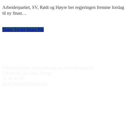
Arbeiderpartiet, SV, Rødt og Høyre ber regjeringen fremme forslag
til ny finan…
Share
Tweet
Share
Pin
Kontakt oss
Ullernklinikken manuellterapi og rehabilitering SA
Ullern allé 28, Oslo, Norge
21 42 42 00
post@ullernklinikken.no
Åpningstider
Medlem av