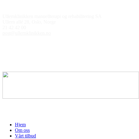
Kontakt oss
Ullernklinikken manuellterapi og rehabilitering SA
Ullern allé 28, Oslo, Norge
21 42 42 00
post@ullernklinikken.no
Åpningstider
Medlem av
Hjem
Om oss
Vårt tilbud