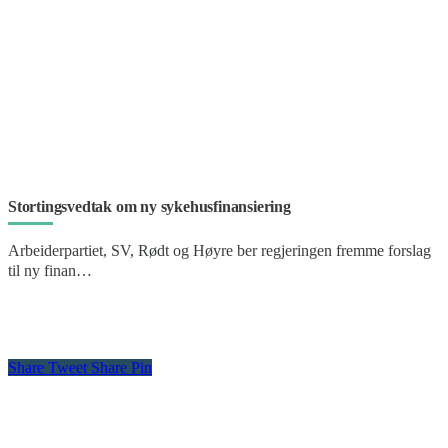
Stortingsvedtak om ny sykehusfinansiering
Arbeiderpartiet, SV, Rødt og Høyre ber regjeringen fremme forslag
til ny finan…
Share
Tweet
Share
Pin