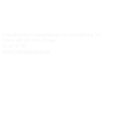
Kontakt oss
Ullernklinikken manuellterapi og rehabilitering SA
Ullern allé 28, Oslo, Norge
21 42 42 00
post@ullernklinikken.no
Åpningstider
Medlem av