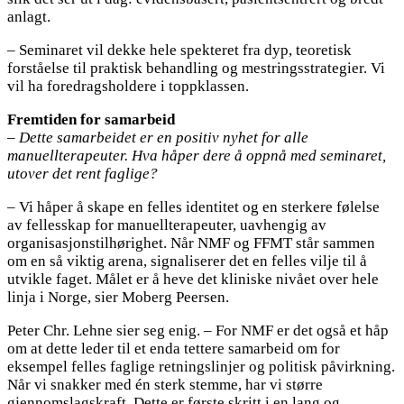
anlagt.
– Seminaret vil dekke hele spekteret fra dyp, teoretisk
forståelse til praktisk behandling og mestringsstrategier. Vi
vil ha foredragsholdere i toppklassen.
Fremtiden for samarbeid
– Dette samarbeidet er en positiv nyhet for alle
manuellterapeuter. Hva håper dere å oppnå med seminaret,
utover det rent faglige?
– Vi håper å skape en felles identitet og en sterkere følelse
av fellesskap for manuellterapeuter, uavhengig av
organisasjonstilhørighet. Når NMF og FFMT står sammen
om en så viktig arena, signaliserer det en felles vilje til å
utvikle faget. Målet er å heve det kliniske nivået over hele
linja i Norge, sier Moberg Peersen.
Peter Chr. Lehne sier seg enig. – For NMF er det også et håp
om at dette leder til et enda tettere samarbeid om for
eksempel felles faglige retningslinjer og politisk påvirkning.
Når vi snakker med én sterk stemme, har vi større
gjennomslagskraft. Dette er første skritt i en lang og