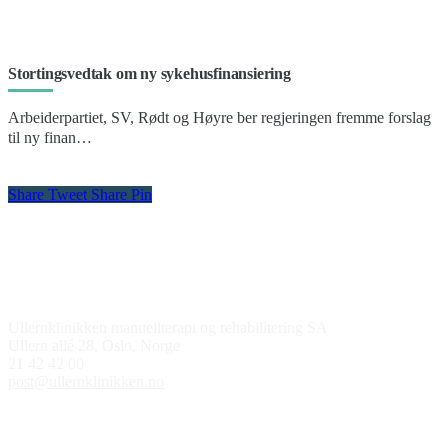
Stortingsvedtak om ny sykehusfinansiering
Arbeiderpartiet, SV, Rødt og Høyre ber regjeringen fremme forslag
til ny finan…
Share
Tweet
Share
Pin
Kontakt oss
Ullernklinikken manuellterapi og rehabilitering SA
Ullern allé 28, Oslo, Norge
21 42 42 00
post@ullernklinikken.no
Åpningstider