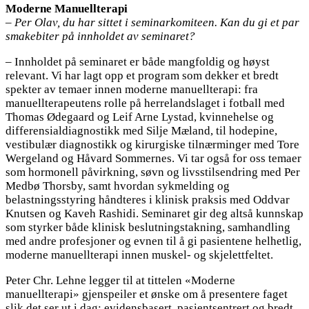
Moderne Manuellterapi
– Per Olav, du har sittet i seminarkomiteen. Kan du gi et par
smakebiter på innholdet av seminaret?
–
Innholdet på seminaret er både mangfoldig og høyst
relevant. Vi har lagt opp et program som dekker et bredt
spekter av temaer innen moderne manuellterapi: fra
manuellterapeutens rolle på herrelandslaget i fotball med
Thomas Ødegaard og Leif Arne Lystad, kvinnehelse og
differensialdiagnostikk med Silje Mæland, til hodepine,
vestibulær diagnostikk og kirurgiske tilnærminger med Tore
Wergeland og Håvard Sommernes. Vi tar også for oss temaer
som hormonell påvirkning, søvn og livsstilsendring med Per
Medbø Thorsby, samt hvordan sykmelding og
belastningsstyring håndteres i klinisk praksis med Oddvar
Knutsen og Kaveh Rashidi. Seminaret gir deg altså kunnskap
som styrker både klinisk beslutningstakning, samhandling
med andre profesjoner og evnen til å gi pasientene helhetlig,
moderne manuellterapi innen muskel- og skjelettfeltet.
Peter Chr. Lehne legger til at tittelen «Moderne
manuellterapi» gjenspeiler et ønske om å presentere faget
slik det ser ut i dag: evidensbasert, pasientsentrert og bredt