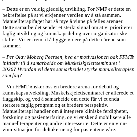
– Dette er en veldig gledelig utvikling. For NMF er dette en
bekreftelse på at vi erkjenner verdien av å stå sammen.
Manuellterapifaget har så mye å vinne på felles arenaer.
Dette samarbeidet sender et sterkt signal om at vi prioriterer
faglig utvikling og kunnskapsdeling over organisatoriske
skiller. Vi ser frem til å bygge videre på dette i årene som
kommer.
– Per Olav Moberg Peersen, hva er motivasjonen bak FFMTs
initiativ til å samarbeide om Muskelskjelettseminaret i
2026? Hvordan vil dette samarbeidet styrke manuellterapien
som fag?
– Vi i FFMT ønsker oss en bredere arena for debatt og
kunnskapsutveksling. Muskelskjelettseminaret er allerede et
flaggskip, og ved å samarbeide om dette får vi et enda
sterkere faglig program og et bredere perspektiv.
Manuellterapi handler om å integrere kliniske ferdigheter,
forskning og pasienterfaring, og vi ønsker å mobilisere alle
manuellterapeuter og andre interesserte. Dette er en vinn-
vinn-situasjon for deltakerne og for pasientene våre.