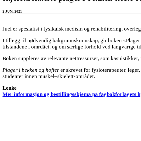
2 JUNI 2021
Juel er spesialist i fysikalsk medisin og rehabilitering, overl
I tillegg til nødvendig bakgrunnskunnskap, gir boken «Plager 
tilstandene i omrdået, og om særlige forhold ved langvarige ti
Boken suppleres av relevante nettressurser, som kasuistikker,
Plager i bekken og hofter
er skrevet for fysioterapeuter, lege
studenter innen muskel–skjelett-området.
Lenke
Mer informasjon og bestillingsskjema på fagbokforlagets