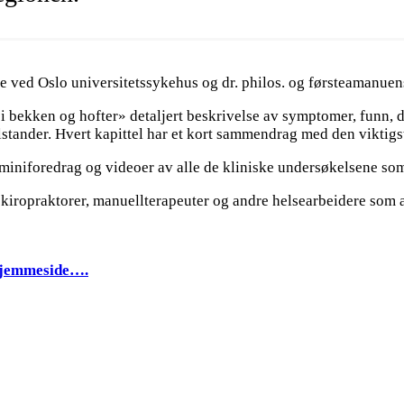
ege ved Oslo universitetssykehus og dr. philos. og førsteamanuens
i bekken og hofter» detaljert beskrivelse av symptomer, funn, d
lstander. Hvert kapittel har et kort sammendrag med den viktigs
 miniforedrag og videoer av alle de kliniske undersøkelsene som
r, kiropraktorer, manuellterapeuter og andre helsearbeidere so
 hjemmeside….