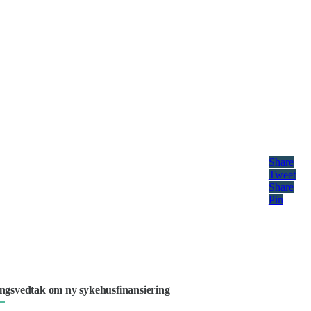
Share
Tweet
Share
Pin
ingsvedtak om ny sykehusfinansiering