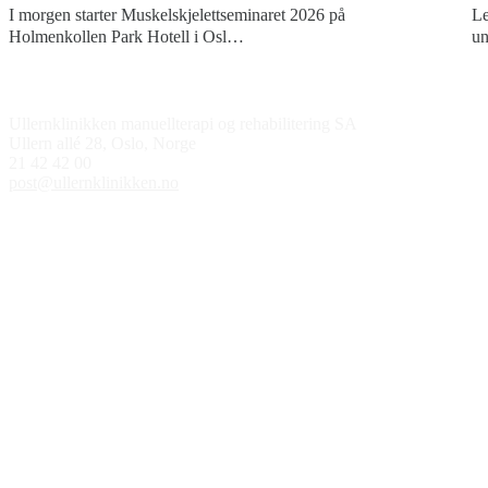
I morgen starter Muskelskjelettseminaret 2026 på
Le
Holmenkollen Park Hotell i Osl…
un
Kontakt oss
Ullernklinikken manuellterapi og rehabilitering SA
Ullern allé 28, Oslo, Norge
21 42 42 00
post@ullernklinikken.no
Åpningstider
Medlem av