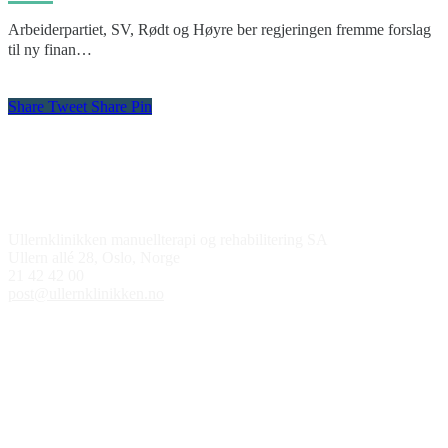
Arbeiderpartiet, SV, Rødt og Høyre ber regjeringen fremme forslag
til ny finan…
Share
Tweet
Share
Pin
Kontakt oss
Ullernklinikken manuellterapi og rehabilitering SA
Ullern allé 28, Oslo, Norge
21 42 42 00
post@ullernklinikken.no
Åpningstider
Medlem av