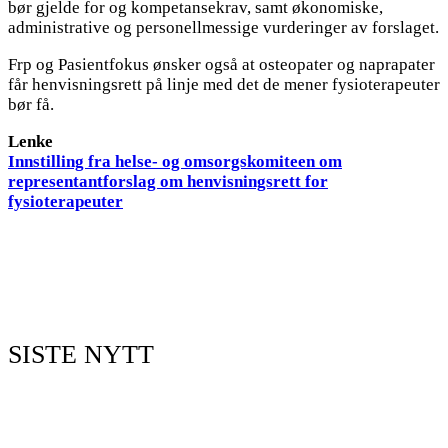
bør gjelde for og kompetansekrav, samt økonomiske,
administrative og personellmessige vurderinger av forslaget.
Frp og Pasientfokus ønsker også at osteopater og naprapater
får henvisningsrett på linje med det de mener fysioterapeuter
bør få.
Lenke
Innstilling fra helse- og omsorgskomiteen om
representantforslag om henvisningsrett for
fysioterapeuter
SISTE NYTT