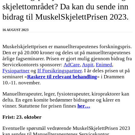
skjelettområdet? Da kan du sende inn
bidrag til MuskelSkjelettPrisen 2023.
16 AUGUST 2023
Muskelskjelettprisen er manuellterapeutenes forskningspris.
Den er på 20.000 kroner og deles ut på manuellterapeutenes
årlige fagseminarer. Prisen er gjort mulig gjennom bidrag fra
Servicekontorets sponsorer:
AdCare
,
Aspit
,
Enimed
,
Fysiopartner
og
If Forsikringspartner
. I år deles prisen ut på
seminaret «
Raskere til relevant behandling
» i Drammen
10.-11. november.
Manuellterapeuter, leger, fysioterapeuter, kiropraktorer kan
delta. En egen komite bedømmer bidragene og kårer en
vinner. Statuttene for prisen finnes
her…
Frist: 23. oktober
Eventuelle spørsmål vedrørende MuskelSkjelettPrisen 2023
kan sendes til Manuellterapeutenes Servicekontor,