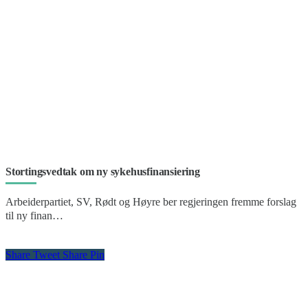
Stortingsvedtak om ny sykehusfinansiering
Arbeiderpartiet, SV, Rødt og Høyre ber regjeringen fremme forslag
til ny finan…
Share
Tweet
Share
Pin