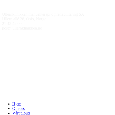
Kontakt oss
Ullernklinikken manuellterapi og rehabilitering SA
Ullern allé 28, Oslo, Norge
21 42 42 00
post@ullernklinikken.no
Åpningstider
Medlem av
Hjem
Om oss
Vårt tilbud