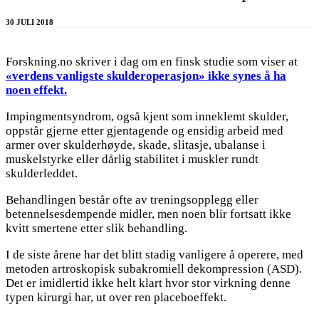
30 JULI 2018
Forskning.no skriver i dag om en finsk studie som viser at
«verdens vanligste skulderoperasjon» ikke synes å ha
noen effekt.
Impingmentsyndrom, også kjent som inneklemt skulder,
oppstår gjerne etter gjentagende og ensidig arbeid med
armer over skulderhøyde, skade, slitasje, ubalanse i
muskelstyrke eller dårlig stabilitet i muskler rundt
skulderleddet.
Behandlingen består ofte av treningsopplegg eller
betennelsesdempende midler, men noen blir fortsatt ikke
kvitt smertene etter slik behandling.
I de siste årene har det blitt stadig vanligere å operere, med
metoden artroskopisk subakromiell dekompression (ASD).
Det er imidlertid ikke helt klart hvor stor virkning denne
typen kirurgi har, ut over ren placeboeffekt.