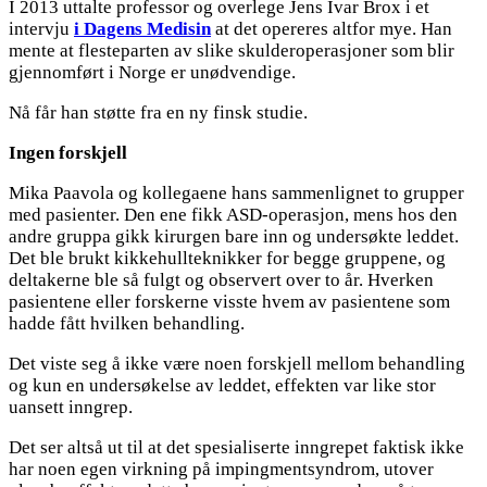
I 2013 uttalte professor og overlege Jens Ivar Brox i et
intervju
i Dagens Medisin
at det opereres altfor mye. Han
mente at flesteparten av slike skulderoperasjoner som blir
gjennomført i Norge er unødvendige.
Nå får han støtte fra en ny finsk studie.
Ingen forskjell
Mika Paavola og kollegaene hans sammenlignet to grupper
med pasienter. Den ene fikk ASD-operasjon, mens hos den
andre gruppa gikk kirurgen bare inn og undersøkte leddet.
Det ble brukt kikkehullteknikker for begge gruppene, og
deltakerne ble så fulgt og observert over to år. Hverken
pasientene eller forskerne visste hvem av pasientene som
hadde fått hvilken behandling.
Det viste seg å ikke være noen forskjell mellom behandling
og kun en undersøkelse av leddet, effekten var like stor
uansett inngrep.
Det ser altså ut til at det spesialiserte inngrepet faktisk ikke
har noen egen virkning på impingmentsyndrom, utover