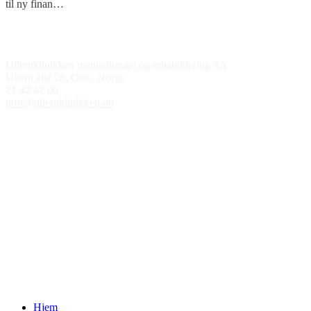
til ny finan…
Kontakt oss
Ullernklinikken manuellterapi og rehabilitering SA
Ullern allé 28, Oslo, Norge
21 42 42 00
post@ullernklinikken.no
Åpningstider
Medlem av
Hjem