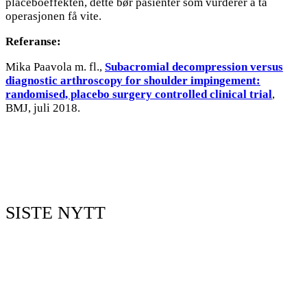
placeboeffekten, dette bør pasienter som vurderer å ta
operasjonen få vite.
Referanse:
Mika Paavola m. fl.,
Subacromial decompression versus
diagnostic arthroscopy for shoulder impingement:
randomised, placebo surgery controlled clinical trial
,
BMJ, juli 2018.
SISTE NYTT