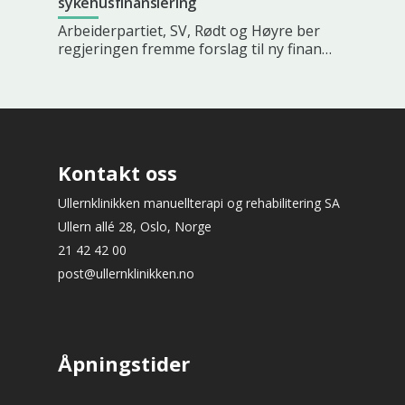
sykehusfinansiering
Arbeiderpartiet, SV, Rødt og Høyre ber
regjeringen fremme forslag til ny finan…
Kontakt oss
Ullernklinikken manuellterapi og rehabilitering SA
Ullern allé 28, Oslo, Norge
21 42 42 00
post@ullernklinikken.no
Åpningstider