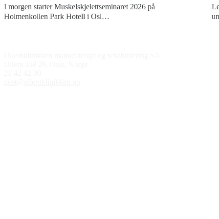
I morgen starter Muskelskjelettseminaret 2026 på
Le
Holmenkollen Park Hotell i Osl…
un
Kontakt oss
Ullernklinikken manuellterapi og rehabilitering SA
Ullern allé 28, Oslo, Norge
21 42 42 00
post@ullernklinikken.no
Åpningstider
Medlem av