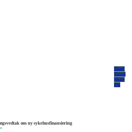
Share
Tweet
Share
Pin
ingsvedtak om ny sykehusfinansiering