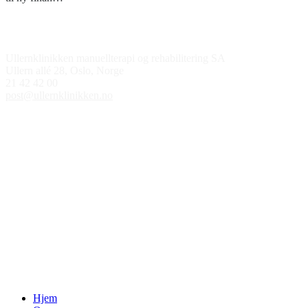
Kontakt oss
Ullernklinikken manuellterapi og rehabilitering SA
Ullern allé 28, Oslo, Norge
21 42 42 00
post@ullernklinikken.no
Åpningstider
Medlem av
Hjem