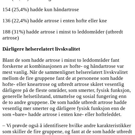
154 (25,4%) hadde kun håndartrose
136 (22,4%) hadde artrose i enten hofte eller kne
188 (31%) hadde artrose i minst to leddområder (utbredt
artrose)
Dårligere helserelatert livskvalitet
Blant de som hadde artrose i minst to leddområder fant
forskerne at kombinasjonen av hofte- og håndartrose var
mest vanlig. Når de sammenlignet helserelatert livskvalitet
mellom de fire gruppene fant de at personene som hadde
hofte- eller kneartrose og utbredt artrose skåret vesentlig
dårligere på de fleste områder, som smerter, fysisk funksjon,
generelle helsetilstand, utmattelse og sosial fungering enn
de to andre gruppene. De som hadde utbredt artrose hadde
vesentlig mer smerter og dårligere fysisk funksjon enn de
som «bare» hadde artrose i enten kne- eller hofteleddet.
– Vi prøvde også å identifisere hvilke andre karakteristikker
som skiller de fire gruppene, og fant at de som hadde utbredt