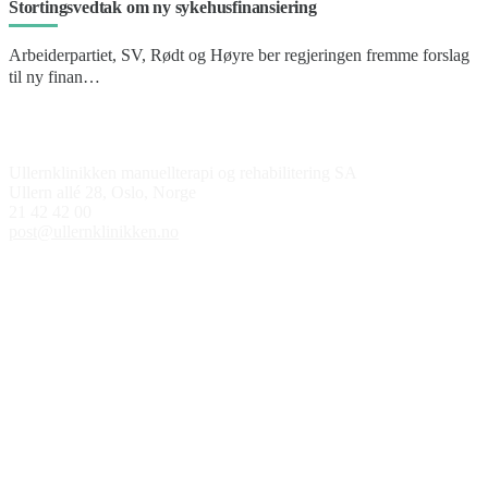
Stortingsvedtak om ny sykehusfinansiering
Arbeiderpartiet, SV, Rødt og Høyre ber regjeringen fremme forslag
til ny finan…
Kontakt oss
Ullernklinikken manuellterapi og rehabilitering SA
Ullern allé 28, Oslo, Norge
21 42 42 00
post@ullernklinikken.no
Åpningstider
Medlem av