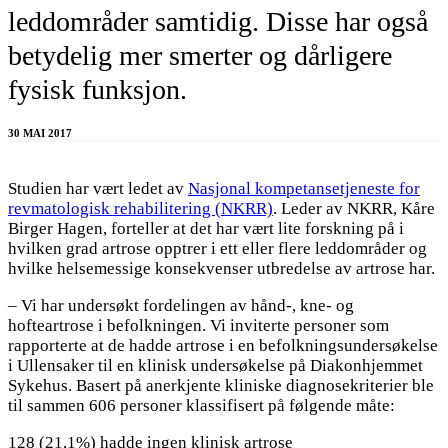
leddområder samtidig. Disse har også
betydelig mer smerter og dårligere
fysisk funksjon.
30 MAI 2017
Studien har vært ledet av
Nasjonal kompetansetjeneste for
revmatologisk rehabilitering (NKRR)
. Leder av NKRR, Kåre
Birger Hagen, forteller at det har vært lite forskning på i
hvilken grad artrose opptrer i ett eller flere leddområder og
hvilke helsemessige konsekvenser utbredelse av artrose har.
– Vi har undersøkt fordelingen av hånd-, kne- og
hofteartrose i befolkningen. Vi inviterte personer som
rapporterte at de hadde artrose i en befolkningsundersøkelse
i Ullensaker til en klinisk undersøkelse på Diakonhjemmet
Sykehus. Basert på anerkjente kliniske diagnosekriterier ble
til sammen 606 personer klassifisert på følgende måte:
128 (21,1%) hadde ingen klinisk artrose