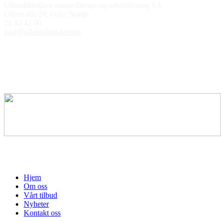
Ullernklinikken manuellterapi og rehabilitering SA
Ullern allé 28, Oslo, Norge
21 42 42 00
post@ullernklinikken.no
Åpningstider
Medlem av
Hjem
Om oss
Vårt tilbud
Nyheter
Kontakt oss