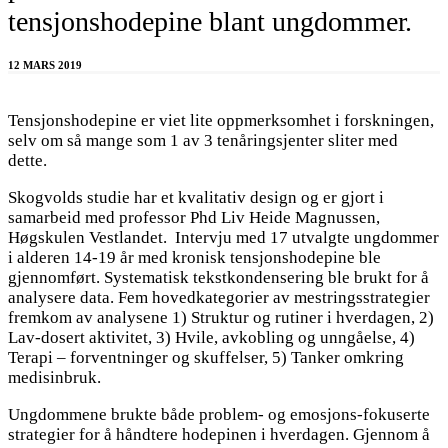
tensjonshodepine blant ungdommer.
12 MARS 2019
Tensjonshodepine er viet lite oppmerksomhet i forskningen,
selv om så mange som 1 av 3 tenåringsjenter sliter med
dette.
Skogvolds studie har et kvalitativ design og er gjort i
samarbeid med professor Phd Liv Heide Magnussen,
Høgskulen Vestlandet. Intervju med 17 utvalgte ungdommer
i alderen 14-19 år med kronisk tensjonshodepine ble
gjennomført. Systematisk tekstkondensering ble brukt for å
analysere data. Fem hovedkategorier av mestringsstrategier
fremkom av analysene 1) Struktur og rutiner i hverdagen, 2)
Lav-dosert aktivitet, 3) Hvile, avkobling og unngåelse, 4)
Terapi – forventninger og skuffelser, 5) Tanker omkring
medisinbruk.
Ungdommene brukte både problem- og emosjons-fokuserte
strategier for å håndtere hodepinen i hverdagen. Gjennom å