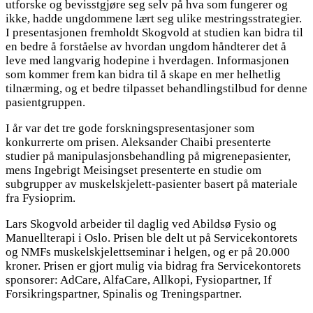
utforske og bevisstgjøre seg selv på hva som fungerer og
ikke, hadde ungdommene lært seg ulike mestringsstrategier.
I presentasjonen fremholdt Skogvold at studien kan bidra til
en bedre å forståelse av hvordan ungdom håndterer det å
leve med langvarig hodepine i hverdagen. Informasjonen
som kommer frem kan bidra til å skape en mer helhetlig
tilnærming, og et bedre tilpasset behandlingstilbud for denne
pasientgruppen.
I år var det tre gode forskningspresentasjoner som
konkurrerte om prisen. Aleksander Chaibi presenterte
studier på manipulasjonsbehandling på migrenepasienter,
mens Ingebrigt Meisingset presenterte en studie om
subgrupper av muskelskjelett-pasienter basert på materiale
fra Fysioprim.
Lars Skogvold arbeider til daglig ved Abildsø Fysio og
Manuellterapi i Oslo. Prisen ble delt ut på Servicekontorets
og NMFs muskelskjelettseminar i helgen, og er på 20.000
kroner. Prisen er gjort mulig via bidrag fra Servicekontorets
sponsorer: AdCare, AlfaCare, Allkopi, Fysiopartner, If
Forsikringspartner, Spinalis og Treningspartner.