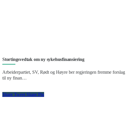
Stortingsvedtak om ny sykehusfinansiering
Arbeiderpartiet, SV, Rødt og Høyre ber regjeringen fremme forslag
til ny finan…
Share
Tweet
Share
Pin
Kontakt oss